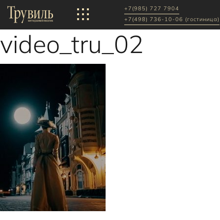
+7(985) 727 7904
+7(498) 736-10-06 (гостиница)
video_tru_02