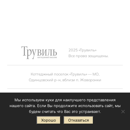
2025 «Трувиль»
Все права защищены.
Коттеджный поселок «Трувиль» — МО,
Одинцовский р-н, вблизи п. Жаворонки
+7(985) 727 7904
sales@mirum.ru
Мы используем куки для наилучшего представления
нашего сайта. Если Вы продолжите использовать сайт, мы
будем считать что Вас это устраивает.
Разработка сайта
Хорошо
Отказаться
© StrangeBrain Design Bureau