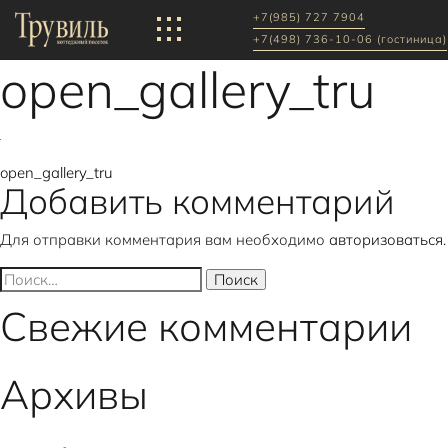
+7(985) 727 7904
+7(498) 736-10-06 (гостиница)
open_gallery_tru
Навигация
open_gallery_tru
Добавить комментарий
по
Для отправки комментария вам необходимо
авторизоваться
.
записям
Найти:
Свежие комментарии
Архивы