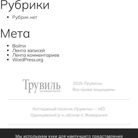
Рубрики
Рубрик нет
Мета
Войти
Лента записей
Лента комментариев
WordPress.org
2025 «Трувиль»
Все права защищены.
Коттеджный поселок «Трувиль» — МО,
Одинцовский р-н, вблизи п. Жаворонки
+7(985) 727 7904
sales@mirum.ru
Мы используем куки для наилучшего представления