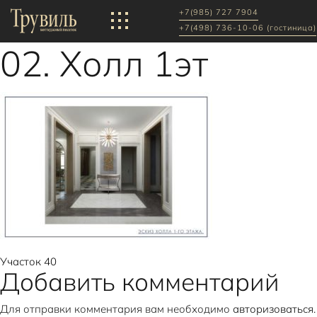
+7(985) 727 7904
+7(498) 736-10-06 (гостиница)
02. Холл 1эт
Навигация
Участок 40
Добавить комментарий
по
Для отправки комментария вам необходимо
авторизоваться
.