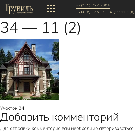
+7(985) 727 7904
+7(498) 736-10-06 (гостиница)
34 — 11 (2)
Навигация
Участок 34
Добавить комментарий
по
Для отправки комментария вам необходимо
авторизоваться
.