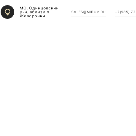
МО, Одинцовский
р-н, вблизи п.
SALES@MIRUM.RU
+7(985) 7
Жаворонки