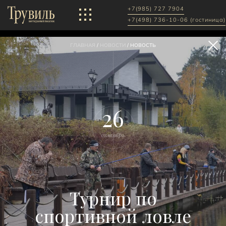
+7(985) 727 7904
+7(498) 736-10-06 (гостиница)
ГЛАВНАЯ
/
НОВОСТИ
/
НОВОСТЬ
26
октябрь
Турнир по
спортивной ловле