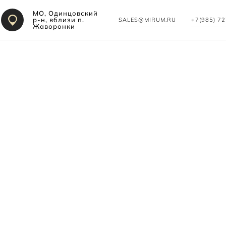
МО, Одинцовский
р-н, вблизи п.
SALES@MIRUM.RU
+7(985) 7
Жаворонки