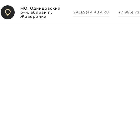
МО, Одинцовский
р-н, вблизи п.
SALES@MIRUM.RU
+7(985) 7
Жаворонки